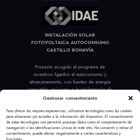
INSTALACIÓN SOLAR
FOTOVOLTAICA AUTOCONSUMO
CASTILLO BONAVÍA
Proyecto acogido al programa de
incentivos ligados al autoconsumo y
almacenamiento, con fuentes de energía
renovable, así como a la implantación de
sistemas térmicos renovables en el sector
Gestionar consentimiento
residencial en el marco del Plan de
Para ofrecer las mejores experiencias, utilizamos tecnologías como las cookies
Recuperación, Transformación y
para almacenar y/o acceder a la información del dispositivo. El consentimiento
Resiliencia, financiado por la Unión
de estas tecnologías nos permitirá procesar datos como el comportamiento de
Europea –
NextGenerationEU
navegación o las identificaciones únicas en este sitio. No consentir o retirar el
consentimiento, puede afectar negativamente a ciertas características y
#PlanDeRecuperación
funciones.