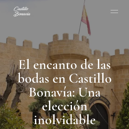
El encanto de las
bodas en Castillo
Bonavía: Una
elección
inolvidable