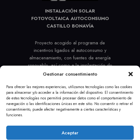
INSTALACIÓN SOLAR
FOTOVOLTAICA AUTOCONSUMO
CASTILLO BONAVÍA
Proyecto acogido al programa de
incentivos ligados al autoconsumo y
almacenamiento, con fuentes de energía
renovable, así como a la implantación de
sistemas térmicos renovables en el sector
Gestionar consentimiento
residencial en el marco del Plan de
Para ofrecer las mejores experiencias, utilizamos tecnologías como las cookies
Recuperación, Transformación y
para almacenar y/o acceder a la información del dispositivo. El consentimiento
Resiliencia, financiado por la Unión
de estas tecnologías nos permitirá procesar datos como el comportamiento de
Europea –
NextGenerationEU
navegación o las identificaciones únicas en este sitio. No consentir o retirar el
consentimiento, puede afectar negativamente a ciertas características y
#PlanDeRecuperación
funciones.
AVISO LEGAL
POLÍTICA DE COOKIES
Aceptar
POLÍTICA PRIVACIDAD
POLÍTICA DE DEVOLUCIÓN