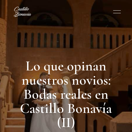
Lo que opinan
nuestros novios:
Bodas reales en
Castillo Bonavía
(II)