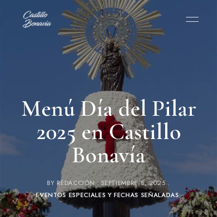
Menú Día del Pilar
2025 en Castillo
Bonavía
BY
REDACCIÓN
SEPTIEMBRE 8, 2025
EVENTOS ESPECIALES Y FECHAS SEÑALADAS