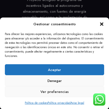
incentivos ligados al autoconsumo y
almacenamiento, con fuentes de energía
renovable, así como a la implantación de
sistemas térmicos renovables en el sector
Gestionar consentimiento
residencial en el marco del Plan de
Para ofrecer las mejores experiencias, utilizamos tecnologías como las cookies
Recuperación, Transformación y
para almacenar y/o acceder a la información del dispositivo. El consentimiento
Resiliencia, financiado por la Unión
de estas tecnologías nos permitirá procesar datos como el comportamiento de
Europea –
NextGenerationEU
navegación o las identificaciones únicas en este sitio. No consentir o retirar el
consentimiento, puede afectar negativamente a ciertas características y
#PlanDeRecuperación
funciones.
AVISO LEGAL
POLÍTICA DE COOKIES
Aceptar
POLÍTICA PRIVACIDAD
POLÍTICA DE DEVOLUCIÓN
TÉRMINOS GENERALES
Denegar
INFORME INSTALACIONES CON POTENCIA SUPERIOR A 100 KW
Ver preferencias
© Copyright Castillo Bonavia – Todos los derechos
reservados 2025
Política de cookies
Política privacidad
Aviso legal